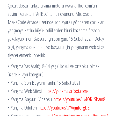
Çocuk dostu Türkçe arama motoru www.arfbot.com’un
sevimli karakteri “ArfBot” temalı oyununu Microsoft
MakeCode Arcade üzerinde kodlayarak gönderen çocuklar,
yarışmaya katılıp büyük ödüllerden birini kazanma fırsatını
yakalayabilirler. Başvuru için son gün; 15 Şubat 2021. Detaylı
bilgi, yarışma dokümanı ve başvuru için yarışmanın web sitesini
ziyaret etmenizi öneririz.
• Yarışma Yaş Aralığı: 8-14 yaş (İlkokul ve ortaokul olmak
üzere iki ayrı kategori)
• Yarışma Son Başvuru Tarihi: 15 Şubat 2021
• Yarışma Web Sitesi:
https://yarisma.arfbot.com/
• Yarışma Başvuru Videosu:
https://youtu.be/-k4ORLSham8
• Yarışma Ödülleri:
https://youtu.be/UYAqmfeTgDE
• Yarışma Instagram:
https://www.instagram.com/arfbotcom/