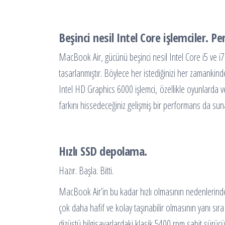
Beşinci nesil Intel Core işlemciler. P
MacBook Air, gücünü beşinci nesil Intel Core i5 ve i7
tasarlanmıştır. Böylece her istediğinizi her zamanki
Intel HD Graphics 6000 işlemci, özellikle oyunlarda ve
farkını hissedeceğiniz gelişmiş bir performans da sun
Hızlı SSD depolama.
Hazır. Başla. Bitti.
MacBook Air’in bu kadar hızlı olmasının nedenlerind
çok daha hafif ve kolay taşınabilir olmasının yanı sı
dizüstü bilgisayarlardaki klasik 5400 rpm sabit sürüc