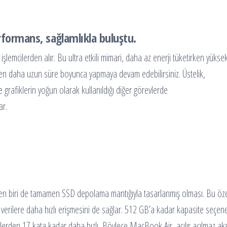
erformans, sağlamlıkla buluştu.
 işlemcilerden alır. Bu ultra etkili mimari, daha az enerji tüketirken y
nden daha uzun süre boyunca yapmaya devam edebilirsiniz. Üstelik,
 grafiklerin yoğun olarak kullanıldığı diğer görevlerde
ar.
en biri de tamamen SSD depolama mantığıyla tasarlanmış olması. Bu özel
ra verilere daha hızlı erişmesini de sağlar. 512 GB’a kadar kapasite seç
ülerden 17 kata kadar daha hızlı. Böylece MacBook Air, açılır açılmaz aks