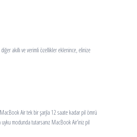
er akıllı ve verimli özellikler eklenince, elinize
ir. MacBook Air tek bir şarjla 12 saate kadar pil ömrü
zla uyku modunda tutarsanız MacBook Air’iniz pil