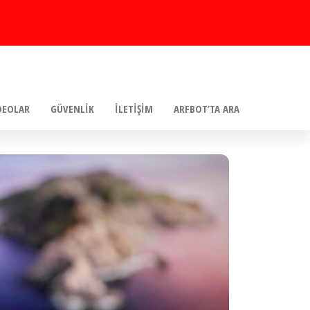
DEOLAR
GÜVENLIK
İLETIŞIM
ARFBOT’TA ARA