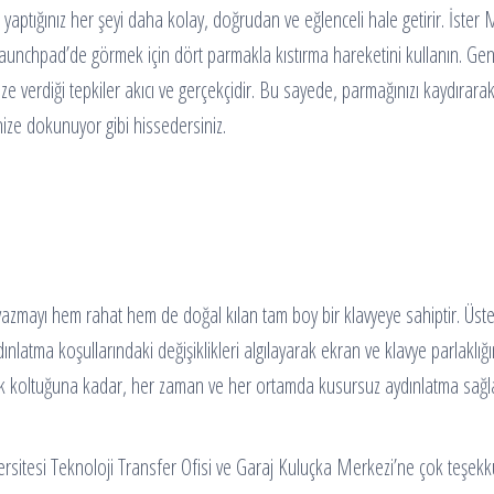
ptığınız her şeyi daha kolay, doğrudan ve eğlenceli hale getirir. İster 
Launchpad’de görmek için dört parmakla kıstırma hareketini kullanın. Gen
e verdiği tepkiler akıcı ve gerçekçidir. Bu sayede, parmağınızı kaydırara
ize dokunuyor gibi hissedersiniz.
yı hem rahat hem de doğal kılan tam boy bir klavyeye sahiptir. Üstelik k
ydınlatma koşullarındaki değişiklikleri algılayarak ekran ve klavye parlaklı
ak koltuğuna kadar, her zaman ve her ortamda kusursuz aydınlatma sağl
tesi Teknoloji Transfer Ofisi ve Garaj Kuluçka Merkezi’ne çok teşekkü