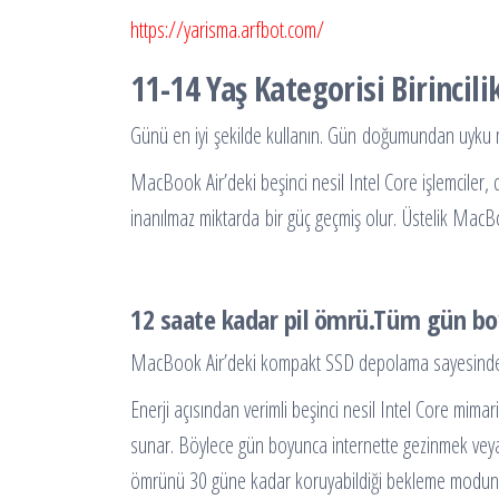
https://yarisma.arfbot.com/
11-14 Yaş Kategorisi Birinci
Günü en iyi şekilde kullanın. Gün doğumundan uyku
MacBook Air’deki beşinci nesil Intel Core işlemciler, d
inanılmaz miktarda bir güç geçmiş olur. Üstelik MacB
12 saate kadar pil ömrü.Tüm gün boy
MacBook Air’deki kompakt SSD depolama sayesinde, bü
Enerji açısından verimli beşinci nesil Intel Core mimar
sunar. Böylece gün boyunca internette gezinmek veya i
ömrünü 30 güne kadar koruyabildiği bekleme moduna