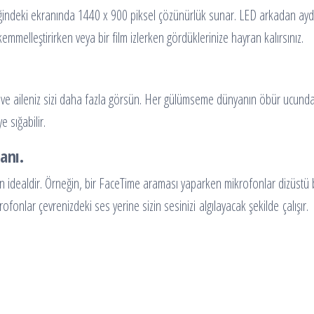
indeki ekranında 1440 x 900 piksel çözünürlük sunar. LED arkadan aydınla
melleştirirken veya bir film izlerken gördüklerinize hayran kalırsınız.
 aileniz sizi daha fazla görsün. Her gülümseme dünyanın öbür ucundan bi
 sığabilir.
anı.
in idealdir. Örneğin, bir FaceTime araması yaparken mikrofonlar dizüstü 
ikrofonlar çevrenizdeki ses yerine sizin sesinizi algılayacak şekilde çalışır.