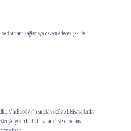
üksek performans sağlamaya devam edecek şekilde
lik, MacBook Air’in sıradan dizüstü bilgisayarlardan
enekleriyle gelen bu PCIe tabanlı SSD depolama,
iyona hazır.