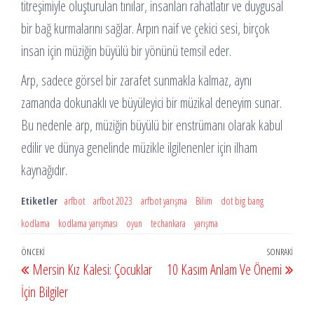
titreşimiyle oluşturulan tınılar, insanları rahatlatır ve duygusal
bir bağ kurmalarını sağlar. Arpın naif ve çekici sesi, birçok
insan için müziğin büyülü bir yönünü temsil eder.
Arp, sadece görsel bir zarafet sunmakla kalmaz, aynı
zamanda dokunaklı ve büyüleyici bir müzikal deneyim sunar.
Bu nedenle arp, müziğin büyülü bir enstrümanı olarak kabul
edilir ve dünya genelinde müzikle ilgilenenler için ilham
kaynağıdır.
Etiketler
arfbot
arfbot 2023
arfbot yarışma
Bilim
dot big bang
kodlama
kodlama yarışması
oyun
techankara
yarışma
Yazı
Önceki
ÖNCEKI
SONRAKI
Sonr
Mersin Kız Kalesi: Çocuklar
10 Kasım Anlam Ve Önemi
gezinmesi
Yazı
Yazı
İçin Bilgiler