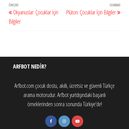
Yazı
Önceki
ÖNCEKI
SONRAKI
Sonr
Okyanuslar: Çocuklar İçin
Plüton: Çocuklar İçin Bilgiler
gezinmesi
Yazı
Yazı
Bilgiler
ARFBOT NEDIR?
Arfbot.com çocuk dostu, akıllı, ücretsiz ve güvenli Türkçe
arama motorudur. Arfbot yurtdışındaki başarılı
örneklerinden sonra sonunda Türkiye'de!