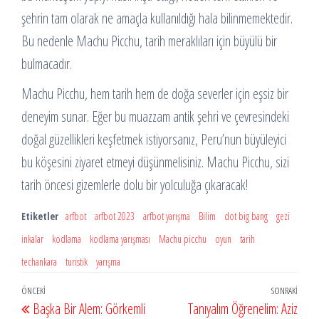
şehrin tam olarak ne amaçla kullanıldığı hala bilinmemektedir.
Bu nedenle Machu Picchu, tarih meraklıları için büyülü bir
bulmacadır.
Machu Picchu, hem tarih hem de doğa severler için eşsiz bir
deneyim sunar. Eğer bu muazzam antik şehri ve çevresindeki
doğal güzellikleri keşfetmek istiyorsanız, Peru’nun büyüleyici
bu köşesini ziyaret etmeyi düşünmelisiniz. Machu Picchu, sizi
tarih öncesi gizemlerle dolu bir yolculuğa çıkaracak!
Etiketler
arfbot
arfbot 2023
arfbot yarışma
Bilim
dot big bang
gezi
inkalar
kodlama
kodlama yarışması
Machu picchu
oyun
tarih
techankara
turistik
yarışma
Yazı
Önceki
ÖNCEKI
SONRAKI
Sonr
Başka Bir Alem: Görkemli
Tanıyalım Öğrenelim: Aziz
gezinmesi
Yazı
Yazı