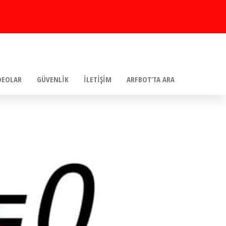
DEOLAR
GÜVENLIK
İLETIŞIM
ARFBOT’TA ARA