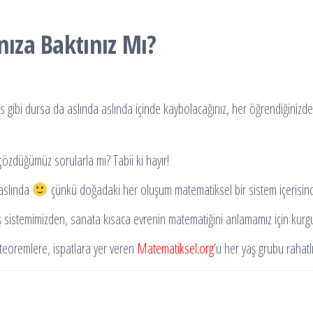
nıza Baktınız Mı?
 gibi dursa da aslında aslında içinde kaybolacağınız, her öğrendiğinizde 
çözdüğümüz sorularla mı? Tabii ki hayır!
 aslında
çünkü doğadaki her oluşum matematiksel bir sistem içerisin
ş sistemimizden, sanata kısaca evrenin matematiğini anlamamız için kurgu
teoremlere, ispatlara yer veren
Matematiksel.org
‘u her yaş grubu rahatlı