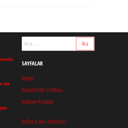
Yazı
Arama:
ternetin
SAYFALAR
İletişim
r için
Kişisel Veriler Politikası
Kullanım Koşulları
giler
ArfBot Arama Motoru©