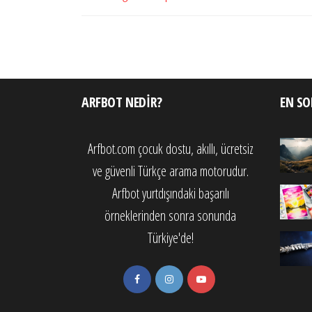
gezinmesi
Yazı
ARFBOT NEDIR?
EN SO
Arfbot.com çocuk dostu, akıllı, ücretsiz
ve güvenli Türkçe arama motorudur.
Arfbot yurtdışındaki başarılı
örneklerinden sonra sonunda
Türkiye'de!