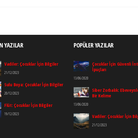
N YAZILAR
POPÜLER YAZILAR
Vadiler: Çocuklar İçin Bilgiler
Çocuklar İçin Güvenli İn
İpuçları
21/12/2023
13/06/2020
Sulu Boya: Çocuklar İçin Bilgiler
Siber Zorbalık: Ebeveynle
20/12/2023
Bir Kelime
13/06/2020
Flüt: Çocuklar İçin Bilgiler
19/12/2023
Vadiler: Çocuklar İçin Bil
21/12/2023