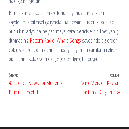
hale getirmişlerdir.
Bilim insanları su altı mikrofonu ile yunusların seslerini
kaydederek bilimsel çalışmalarına devam ettikleri sırada ise
bunu bir radyo haline getirmeye karar vermişlerdir. Evet yanlış
duymadınız
Pattern Radio: Whale Songs
sayesinde bizlerden
çok uzaklarda, denizlerin altında yaşayan bu canlıların iletişim
biçimlerine kulak vermek gerçekten ilginç bir duygu.
Yazı
Önceki
ÖNCEKI
SONRAKI
Sonr
Science News for Students:
MindMeister: Kavram
gezinmesi
Yazı
Yazı
Bilimin Güncel Hali
Haritanızı Oluşturun