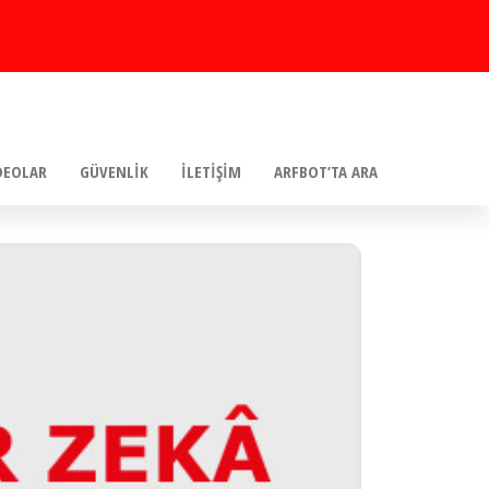
DEOLAR
GÜVENLIK
İLETIŞIM
ARFBOT’TA ARA