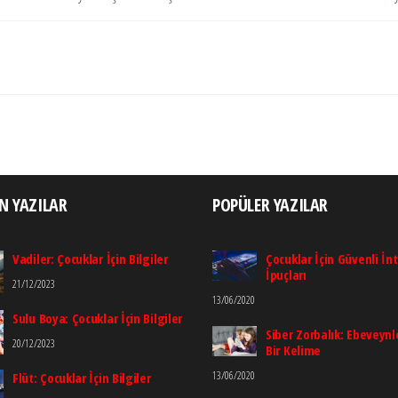
N YAZILAR
POPÜLER YAZILAR
Vadiler: Çocuklar İçin Bilgiler
Çocuklar İçin Güvenli İn
İpuçları
21/12/2023
13/06/2020
Sulu Boya: Çocuklar İçin Bilgiler
Siber Zorbalık: Ebeveynle
20/12/2023
Bir Kelime
13/06/2020
Flüt: Çocuklar İçin Bilgiler