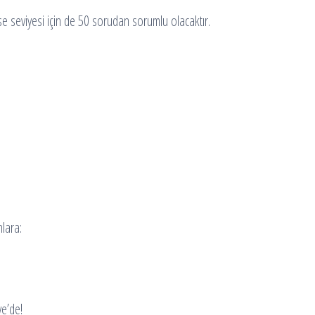
lise seviyesi için de 50 sorudan sorumlu olacaktır.
nlara:
ye’de!