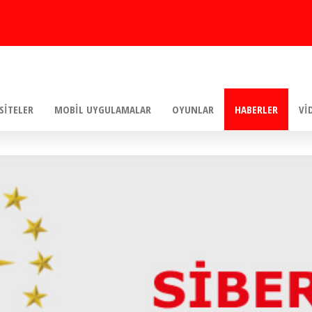
SITELER
MOBIL UYGULAMALAR
OYUNLAR
HABERLER
VI