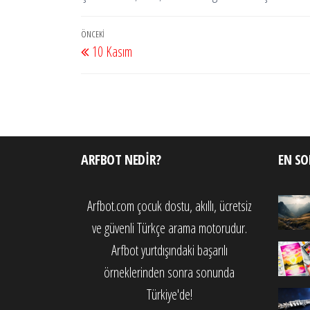
Yazı
Önceki
ÖNCEKI
10 Kasım
gezinmesi
Yazı
ARFBOT NEDIR?
EN SO
Arfbot.com çocuk dostu, akıllı, ücretsiz
ve güvenli Türkçe arama motorudur.
Arfbot yurtdışındaki başarılı
örneklerinden sonra sonunda
Türkiye'de!