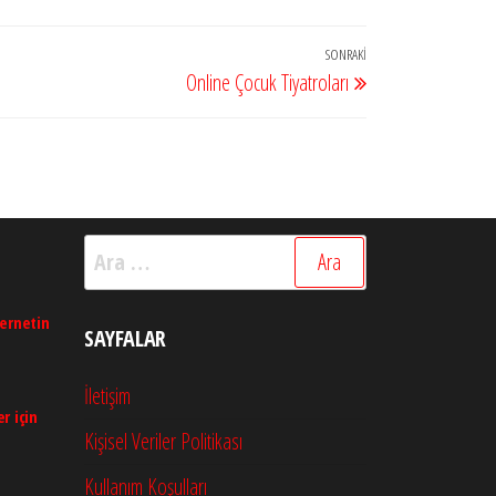
SONRAKI
Sonraki
Online Çocuk Tiyatroları
Yazı
Arama:
ternetin
SAYFALAR
İletişim
r için
Kişisel Veriler Politikası
Kullanım Koşulları