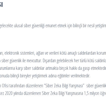
ı
gelecekte ulusal siber güvenliği emanet etmek için bilinçli bir nesil yetişt
ları, elektronik sistemleri, ağları ve verileri kötü amaçlı saldırılardan kor
a siber güvenlik ile mevcuttur. Dışardan gelebilecek her türlü kötü saldırı
rumlarına karşı siber saldırılar artmakta birçok hakkı da gasp etmektedi
da bilinçli bireyler yetiştirmek adına eğitimler verilmektedir.
fisi tarafından düzenlenen ‘’Siber Zeka Bilgi Yarışması’’ siber güvenlik f
ez 2020 yılında düzenlenen Siber Zeka Bilgi Yarışmasına 1,5 milyon öğren