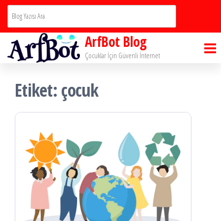
İçeriğe
Ara
atla
ArfBot Blog
Çocuklar İçin Güvenli İnternet
Etiket:
çocuk