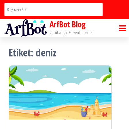
İçeriğe
Ara
atla
ArfBot Blog
Çocuklar İçin Güvenli İnternet
Etiket:
deniz