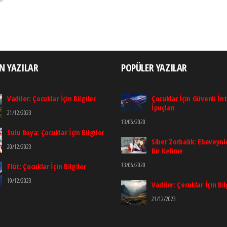
N YAZILAR
POPÜLER YAZILAR
Vadiler: Çocuklar İçin Bilgiler
Çocuklar İçin Güvenli İn
İpuçları
21/12/2023
13/06/2020
Sulu Boya: Çocuklar İçin Bilgiler
Siber Zorbalık: Ebeveynle
20/12/2023
Bir Kelime
13/06/2020
Flüt: Çocuklar İçin Bilgiler
19/12/2023
Vadiler: Çocuklar İçin Bil
21/12/2023