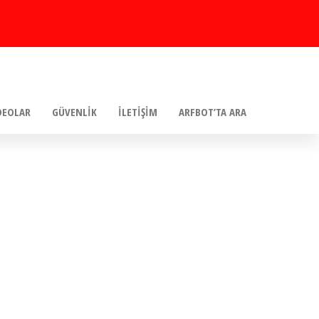
DEOLAR
GÜVENLIK
İLETIŞIM
ARFBOT’TA ARA