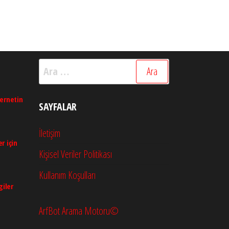
Arama:
ternetin
SAYFALAR
İletişim
r için
Kişisel Veriler Politikası
Kullanım Koşulları
giler
ArfBot Arama Motoru©