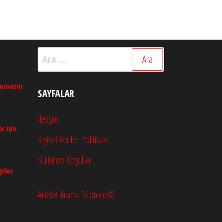
Arama:
ternetin
SAYFALAR
İletişim
r için
Kişisel Veriler Politikası
Kullanım Koşulları
giler
ArfBot Arama Motoru©