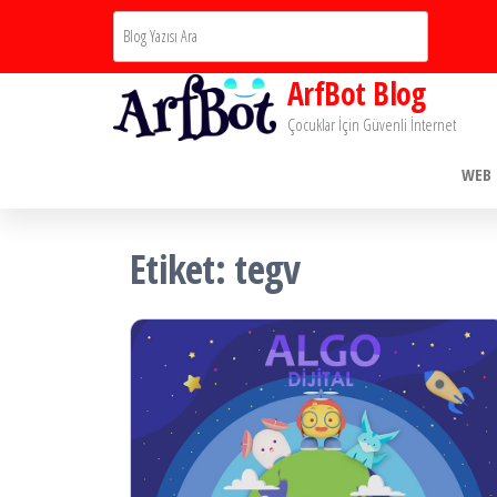
İçeriğe
Ara
atla
ArfBot Blog
Çocuklar İçin Güvenli İnternet
WEB 
Etiket:
tegv