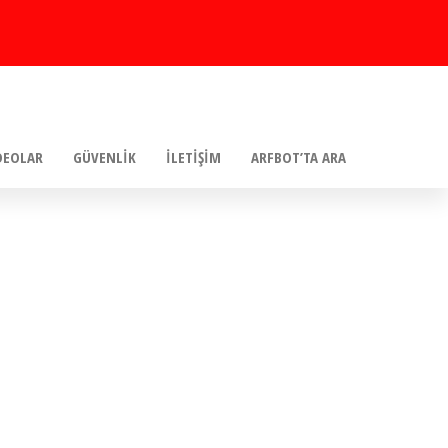
DEOLAR
GÜVENLIK
İLETIŞIM
ARFBOT’TA ARA