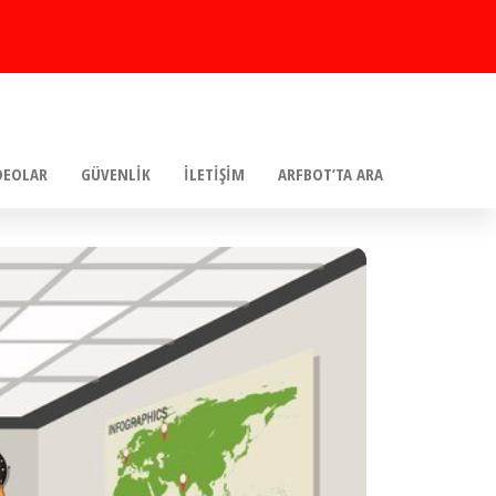
DEOLAR
GÜVENLIK
İLETIŞIM
ARFBOT’TA ARA