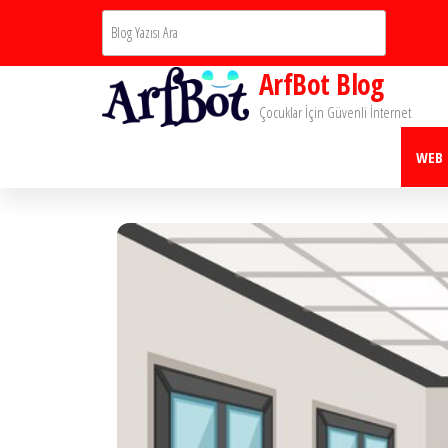
İçeriğe
Ara
atla
ArfBot Blog
Çocuklar İçin Güvenli İnternet
WEB 