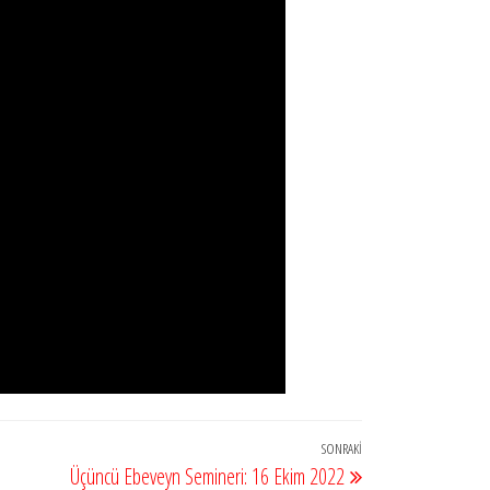
SONRAKI
Sonraki
Üçüncü Ebeveyn Semineri: 16 Ekim 2022
Yazı