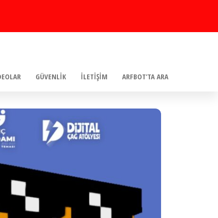
DEOLAR
GÜVENLIK
İLETIŞIM
ARFBOT’TA ARA