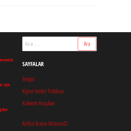
Arama:
ternetin
SAYFALAR
İletişim
r için
Kişisel Veriler Politikası
Kullanım Koşulları
giler
ArfBot Arama Motoru©