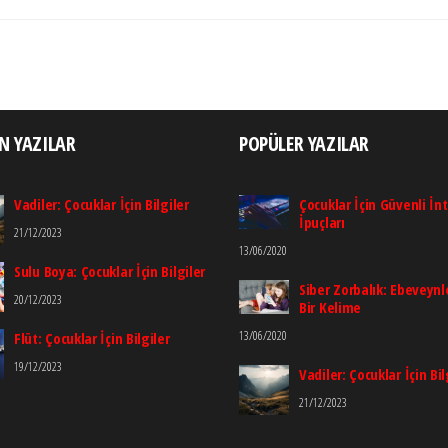
N YAZILAR
POPÜLER YAZILAR
Vadiler: Çocuklar İçin Bilgiler
Çocuklar İçin Güvenli İn
İpuçları
21/12/2023
13/06/2020
Sulu Boya: Çocuklar İçin Bilgiler
Siber Zorbalık: Ebeveynle
20/12/2023
Bir Kelime
13/06/2020
Flüt: Çocuklar İçin Bilgiler
19/12/2023
Vadiler: Çocuklar İçin Bil
21/12/2023