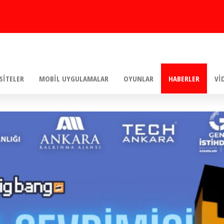
SITELER
MOBIL UYGULAMALAR
OYUNLAR
HABERLER
VI