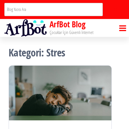
İçeriğe
Ara
atla
ArfBot Blog
Çocuklar İçin Güvenli İnternet
Kategori:
Stres