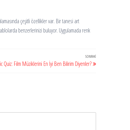
masında çeşitli özellikler var. Bir tanesi art
 tablolarda benzerlerinizi buluyor. Uygulamada renk
SONRAKI
Sonraki
Quiz: Film Müziklerini En İyi Ben Bilirim Diyenler?
Yazı