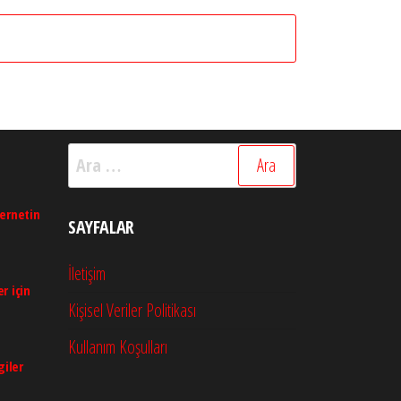
Arama:
ternetin
SAYFALAR
İletişim
r için
Kişisel Veriler Politikası
Kullanım Koşulları
giler