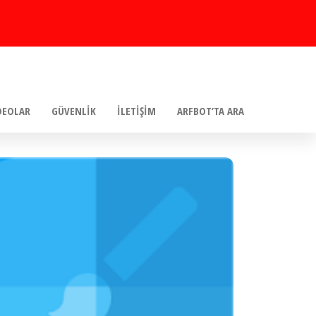
DEOLAR
GÜVENLIK
İLETIŞIM
ARFBOT’TA ARA