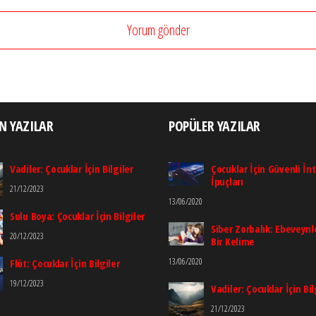
N YAZILAR
POPÜLER YAZILAR
Vadiler: Çocuklar İçin Bilgiler
Çocuklar İçin Güvenli İn
İpuçları
21/12/2023
13/06/2020
Sulu Boya: Çocuklar İçin Bilgiler
Siber Zorbalık: Ebeveynle
20/12/2023
Bir Kelime
13/06/2020
Flüt: Çocuklar İçin Bilgiler
19/12/2023
Vadiler: Çocuklar İçin Bil
21/12/2023