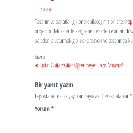
ile
ARFBOT
Tasarım ve sanatla ilgili önerebileceğimiz bir site:
http
projector. Müzelerde sergilenen eserleri evinizin duv
paletleri oluşturmak gibi dekorasyon ve tasarımda kull
Yazı
Önceki
ÖNCEKI
Justin Guitar: Gitar Öğrenmeye Hazır Mısınız?
gezinmesi
Yazı
Bir yanıt yazın
E-posta adresiniz yayınlanmayacak.
Gerekli alanlar
*
Yorum
*