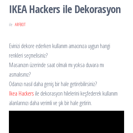
IKEA Hackers ile Dekorasyon
ile
ARFBOT
Evinizi dekore ederken kullanım amacınıza uygun hangi
renkleri seçmelisiniz?
Masanızın üzerinde saat olmalı mı yoksa duvara mı
asmalısınız?
Odanızı nasıl daha geniş bir hale getirebilirsiniz?
Ikea Hackers
ile dekorasyon hilelerini keşfederek kullanım
alanlarınızı daha verimli ve şık bir hale getirin.