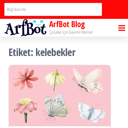
İçeriğe
Ara
atla
ArfBot Blog
Çocuklar İçin Güvenli İnternet
Etiket:
kelebekler