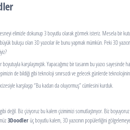
dler
 nesneyi elimizle dokunup 3 boyutlu olarak görmek isteriz. Mesela bir kut
in büyük buluşu olan 3D yazıcılar ile bunu yapmak mümkün. Peki 3D yazıcı
yiz?
bir boyutuyla karşılaşmıştık. Yapacağımız bir tasarım bu yazıcı sayesinde h
pimizin de bildiği gibi teknoloji sınırsızdı ve gelecek günlerde teknolojini
cizesiyle karşılaşıp ‘’Bu kadarı da oluyormuş’’ cümlesini kurduk.
bi değil. Biz çiziyoruz bu kalem çizimimizi somutlaştırıyor. Biz boyuyor
ümüz
3Doodler
üç boyutlu kalem, 3D yazıcının popülerliğini gölgelemeye y