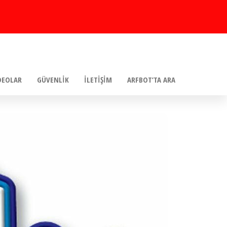
DEOLAR
GÜVENLIK
İLETIŞIM
ARFBOT’TA ARA