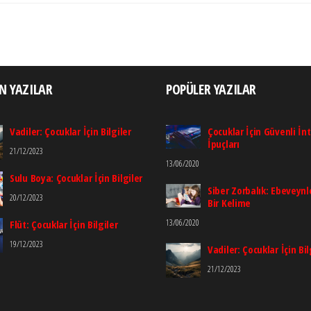
N YAZILAR
POPÜLER YAZILAR
Vadiler: Çocuklar İçin Bilgiler
Çocuklar İçin Güvenli İn
İpuçları
21/12/2023
13/06/2020
Sulu Boya: Çocuklar İçin Bilgiler
Siber Zorbalık: Ebeveynle
20/12/2023
Bir Kelime
13/06/2020
Flüt: Çocuklar İçin Bilgiler
19/12/2023
Vadiler: Çocuklar İçin Bil
21/12/2023