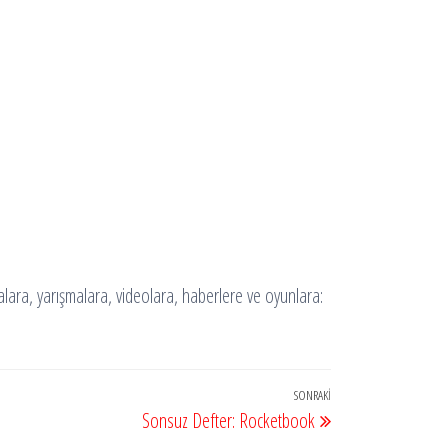
malara, yarışmalara, videolara, haberlere ve oyunlara:
SONRAKI
Sonraki
Sonsuz Defter: Rocketbook
Yazı