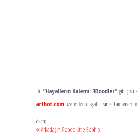
Bu
“Hayallerin Kalemi: 3Doodler”
gibi çocukl
arfbot.com
üzerinden ulaşabilirsiniz. Tamamen ücr
Yazı
Önceki
ÖNCEKI
Arkadaşım Robot: Little Sophia
gezinmesi
Yazı