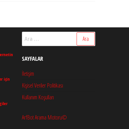
Arama:
ternetin
SAYFALAR
İletişim
r için
Kişisel Veriler Politikası
Kullanım Koşulları
giler
ArfBot Arama Motoru©