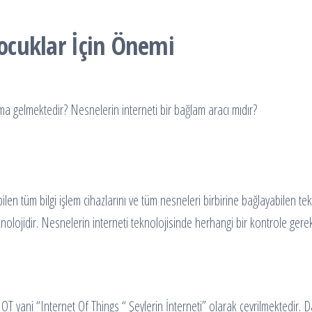
Çocuklar İçin Önemi
ma gelmektedir? Nesnelerin interneti bir bağlam aracı mıdır?
ilen tüm bilgi işlem cihazlarını ve tüm nesneleri birbirine bağlayabilen te
eknolojidir. Nesnelerin interneti teknolojisinde herhangi bir kontrole ger
IOT yani “Internet Of Things “ Şeylerin İnterneti” olarak çevrilmektedir. 