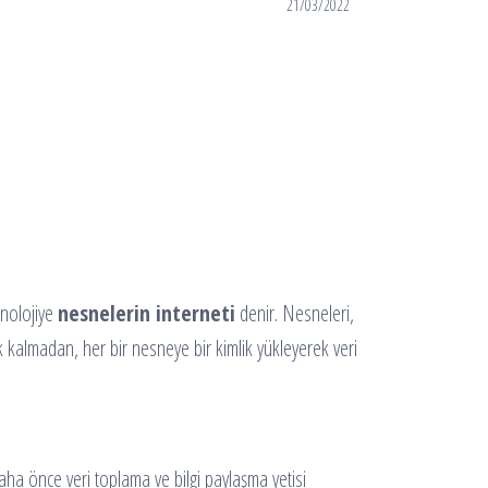
21/03/2022
knolojiye
nesnelerin interneti
denir. Nesneleri,
ek kalmadan, her bir nesneye bir kimlik yükleyerek veri
Daha önce veri toplama ve bilgi paylaşma yetisi