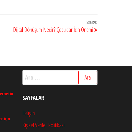
SONRAKI
Sonraki
Dijital Dönüşüm Nedir? Çocuklar İçin Önemi
Yazı
Arama:
ternetin
SAYFALAR
İletişim
r için
Kişisel Veriler Politikası