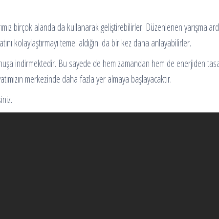
ız birçok alanda da kullanarak geliştirebilirler. Düzenlenen yarışmalarda ge
atını kolaylaştırmayı temel aldığını da bir kez daha anlayabilirler.
kunuşa indirmektedir. Bu sayede de hem zamandan hem de enerjiden tasa
ayatımızın merkezinde daha fazla yer almaya başlayacaktır.
iniz.