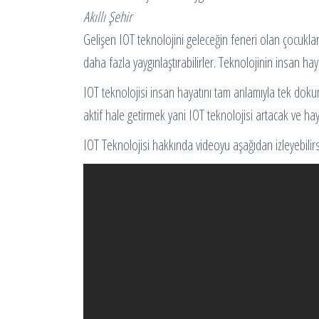
Akıllı Şehir
Gelişen IOT teknolojini geleceğin feneri olan çocuklarım
daha fazla yaygınlaştırabilirler. Teknolojinin insan hay
IOT teknolojisi insan hayatını tam anlamıyla tek do
aktif hale getirmek yani IOT teknolojisi artacak ve h
IOT Teknolojisi hakkında videoyu aşağıdan izleyebilirs