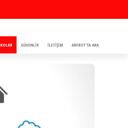
DEOLAR
GÜVENLIK
İLETIŞIM
ARFBOT’TA ARA