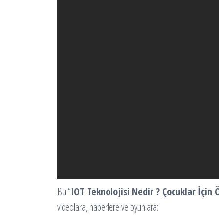
Bu “
IOT Teknolojisi Nedir ? Çocuklar İçin
videolara, haberlere ve oyunlara: