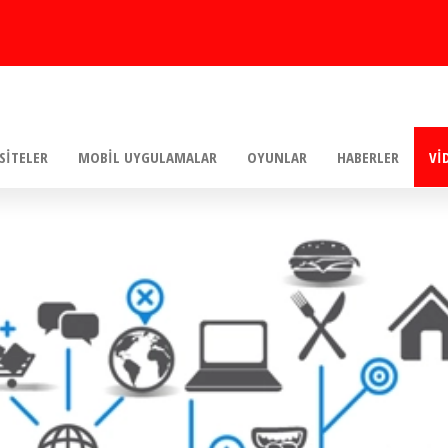
SITELER
MOBIL UYGULAMALAR
OYUNLAR
HABERLER
VI