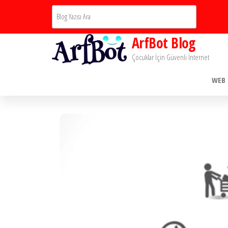
İçeriğe
Ara
atla
ArfBot Blog
Çocuklar İçin Güvenli İnternet
WEB 