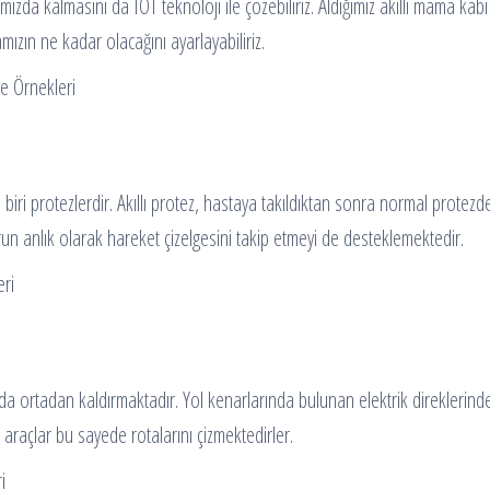
nımızda kalmasını da IOT teknoloji ile çözebiliriz. Aldığımız akıllı mama ka
zın ne kadar olacağını ayarlayabiliriz.
iri protezlerdir. Akıllı protez, hastaya takıldıktan sonra normal protezden
n anlık olarak hareket çizelgesini takip etmeyi de desteklemektedir.
iyacı da ortadan kaldırmaktadır. Yol kenarlarında bulunan elektrik direkleri
i araçlar bu sayede rotalarını çizmektedirler.