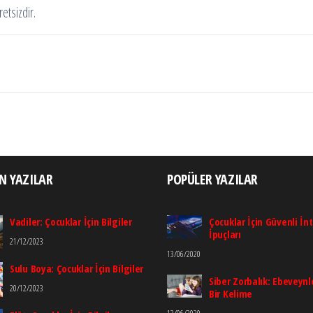
etsizdir.
N YAZILAR
POPÜLER YAZILAR
Vadiler: Çocuklar İçin Bilgiler
Çocuklar İçin Güvenli İn
İpuçları
21/12/2023
13/06/2020
Sulu Boya: Çocuklar İçin Bilgiler
Siber Zorbalık: Ebeveynle
20/12/2023
Bir Kelime