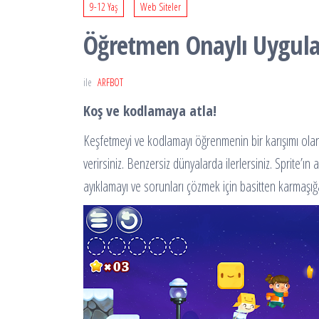
9-12 Yaş
Web Siteler
Öğretmen Onaylı Uygula
ile
ARFBOT
Koş ve kodlamaya atla!
Keşfetmeyi ve kodlamayı öğrenmenin bir karışımı olan
verirsiniz. Benzersiz dünyalarda ilerlersiniz. Sprite’ı
ayıklamayı ve sorunları çözmek için basitten karmaşı