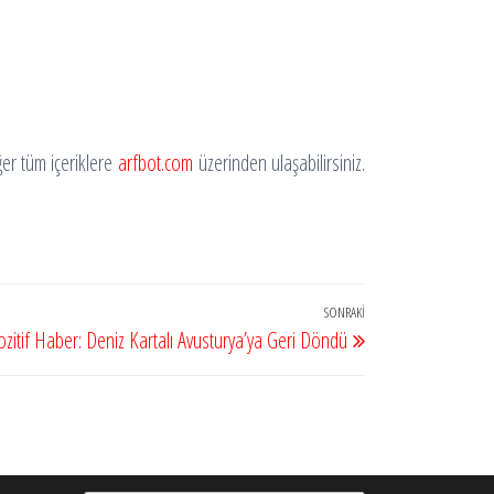
iğer tüm içeriklere
arfbot.com
üzerinden ulaşabilirsiniz.
SONRAKI
Sonraki
ozitif Haber: Deniz Kartalı Avusturya’ya Geri Döndü
Yazı