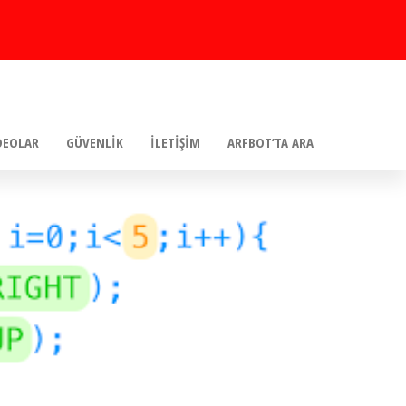
DEOLAR
GÜVENLIK
İLETIŞIM
ARFBOT’TA ARA