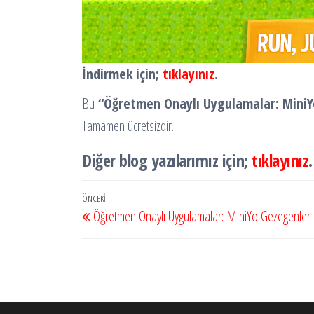
İndirmek için;
tıklayınız
.
Bu
“Öğretmen Onaylı Uygulamalar: Mini
Tamamen ücretsizdir.
Diğer blog yazılarımız için;
tıklayınız
.
Yazı
Önceki
ÖNCEKI
Öğretmen Onaylı Uygulamalar: MiniYo Gezegenler
gezinmesi
Yazı