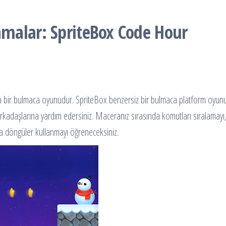
malar: SpriteBox Code Hour
 bir bulmaca oyunudur. SpriteBox benzersiz bir bulmaca platform oyunud
n arkadaşlarına yardım edersiniz. Maceranız sırasında komutları sıralamayı
ğa döngüler kullanmayı öğreneceksiniz.