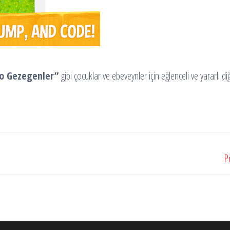
Yo Gezegenler”
gibi çocuklar ve ebeveynler için eğlenceli ve yararlı d
P