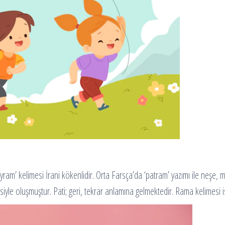
am’ kelimesi İrani kökenlidir. Orta Farsça’da ‘patram’ yazımı ile neşe, mu
siyle oluşmuştur. Pati; geri, tekrar anlamına gelmektedir. Rama kelimesi i