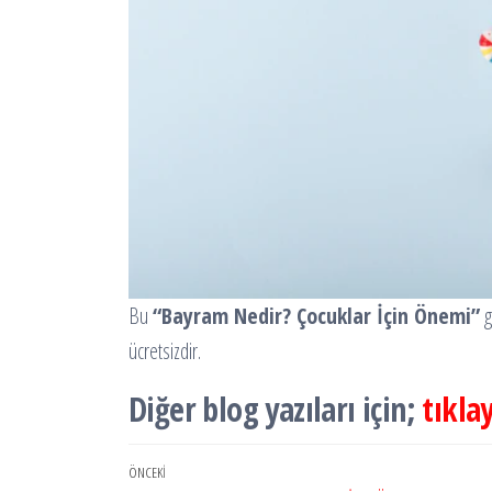
Bu
“Bayram Nedir? Çocuklar İçin Önemi”
g
ücretsizdir.
Diğer blog yazıları için;
tıklay
Yazı
Önceki
ÖNCEKI