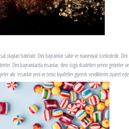
tsal olayları hatırlatır. Dini bayramlar sabır ve maneviyat özelindedir. Di
etirirler. Dini bayramlarda insanlar, dine özgü ibadetleri yerine getirirler 
ler alır. İnsanlar yeni ve temiz kıyafetler giyerek sevdiklerini ziyaret ede