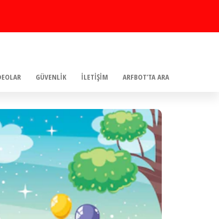
DEOLAR
GÜVENLIK
İLETIŞIM
ARFBOT’TA ARA