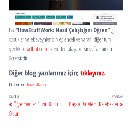
Bu
“HowStuffWork: Nasıl Çalıştığını Öğren”
gibi
çocuklar ve ebeveynler için eğlenceli ve yararlı diğer tüm
içeriklere
arfbot.com
üzerinden ulaşabilirsiniz. Tamamen
ücretsizdir.
Diğer blog yazılarımız için;
tıklayınız
.
Etiketler
howstuffwork
Yazı
Önceki
ÖNCEKI
SONRAKI
Sonr
Öğretmenler Günü Kutlu
Başka Bir Alem: Kelebekler
gezinmesi
Yazı
Yazı
Olsun