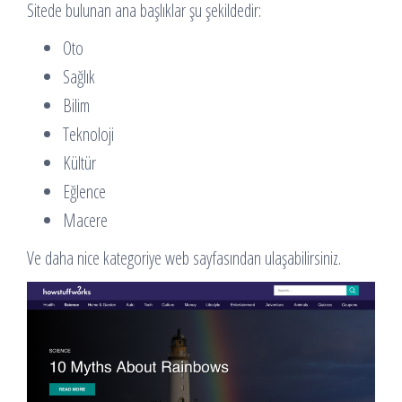
Sitede bulunan ana başlıklar şu şekildedir:
Oto
Sağlık
Bilim
Teknoloji
Kültür
Eğlence
Macere
Ve daha nice kategoriye web sayfasından ulaşabilirsiniz.